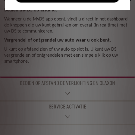
Bedien uw DS op afstand.
Wanneer u de MyDS app opent, vindt u direct in het dashboard
de knoppen die uw kunt gebruiken om overal (in realtime) met
uw DS te communiceren.
Vergrendel of ontgrendel uw auto waar u ook bent​.
U kunt op afstand zien of uw auto op slot is. U kunt uw DS
vergrendelen of ontgrendelen met een simpele klik op uw
smartphone.
BEDIEN OP AFSTAND DE VERLICHTING EN CLAXON
SERVICE ACTIVATIE