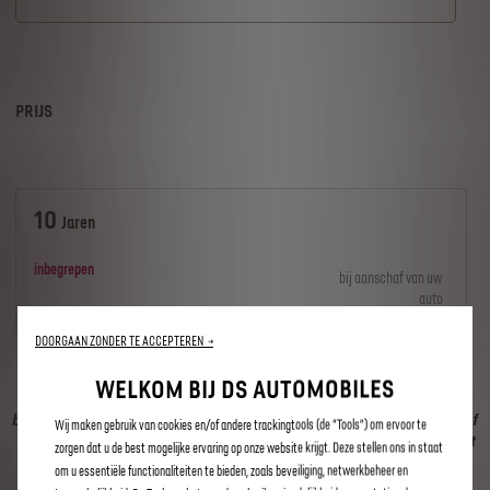
PRIJS
10
Jaren
inbegrepen
bij aanschaf van uw
auto
DOORGAAN ZONDER TE ACCEPTEREN →
WELKOM BIJ DS AUTOMOBILES
Dit aanbod is alleen van toepassing op voertuigen die zijn
besteld vóór 3 juli 2023. Voor voertuigen die zijn besteld vanaf
Wij maken gebruik van cookies en/of andere trackingtools (de “Tools”) om ervoor te
juli 2023: zie de aanbiedingen voor Connect ONE en Connect
zorgen dat u de best mogelijke ervaring op onze website krijgt. Deze stellen ons in staat
PLUS.
om u essentiële functionaliteiten te bieden, zoals beveiliging, netwerkbeheer en