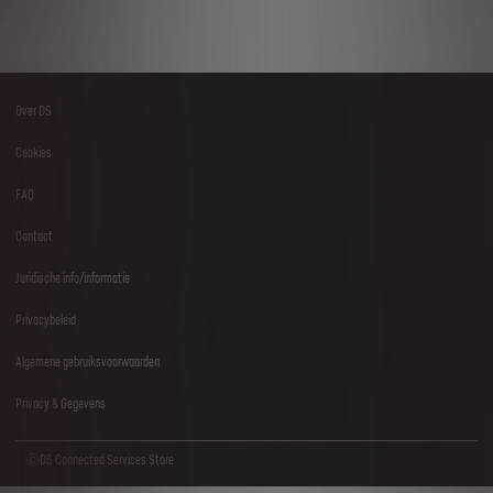
Over DS
Footer
Cookies
menu
FAQ
Contact
Juridische info/informatie
Privacybeleid
Algemene gebruiksvoorwaarden
Privacy & Gegevens
ⒸDS Connected Services Store