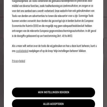
toegankelijkheid. De Tools verbeteren de gebruiksvriendelijkheid en prestaties door
REMOTE CONTROL
middel van diverse functies, zoals taalherkenning en zoekresultaten, en zorgen er zo
voor dat ons aanbod aan u wordt verbeterd. Onze website kan ook gebruikmaken van
Tools van derden om advertenties te tonen die relevanter voor u zijn. Sommige Tools
VERGRENDELEN EN OPENEN VAN DE AUTO
kunnen worden verwerkt door derden die gevestigd zijn in landen buiten de Europese
Economische Ruimte (EER) en die mogelijk nog geen adequaatheidsbesluit hebben
ontvangen van de relevante Europese gegevensbeschermingsautoriteiten. In dit geval
is de doorgifte gebaseerd op uw toestemming (Art. 49.1a AVG).
Als u meer wilt weten over de tools die wij gebruiken en hoe u deze kunt beheren, kunt u
ons
cookiebeleid
raadplegen of op de knop ‘Mijn instellingen beheren’ klikken.
Privacybeleid
MIJN INSTELLINGEN BEHEREN
ALLES ACCEPTEREN